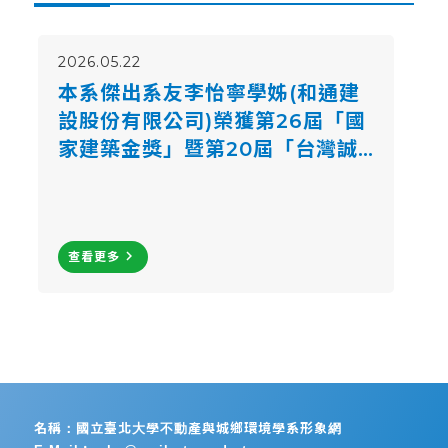
2026.05.22
本系傑出系友李怡寧學姊(和通建
設股份有限公司)榮獲第26屆「國
家建築金獎」暨第20屆「台灣誠
信品牌」，於5月21日安排前往總
統府接受總統表揚，並代表致謝詞
navigate_next
查看更多
名稱：國立臺北大學不動產與城鄉環境學系形象網