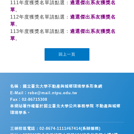
111
年度獲獎名單請點選：
遴選傑出系友獲獎名
單
。
112
年度獲獎名單請點選：
遴選傑出系友獲獎名
單
。
113
年度獲獎名單請點選：
遴選傑出系友獲獎名
單
。
名稱：國立臺北大學不動產與城鄉環境學系形象網
E-Mail：rebe@mail.ntpu.edu.tw
Fax：02-86715308
本網站著作權屬於國立臺北大學公共事務學院 不動產與城鄉
環境學系。
三峽校區電話：02-8674-1111#67414(系辦服務)