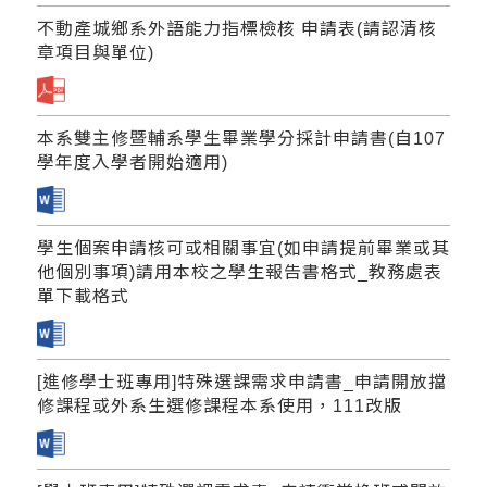
不動產城鄉系外語能力指標檢核 申請表(請認清核
章項目與單位)
本系雙主修暨輔系學生畢業學分採計申請書(自107
學年度入學者開始適用)
學生個案申請核可或相關事宜(如申請提前畢業或其
他個別事項)請用本校之學生報告書格式_教務處表
單下載格式
[進修學士班專用]特殊選課需求申請書_申請開放擋
修課程或外系生選修課程本系使用，111改版