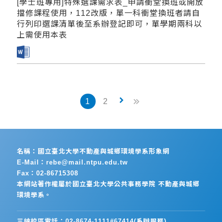
[學士班專用]特殊選課需求表_申請衝堂換班或開放
擋修課程使用，112改版，單一科衝堂換班者請自
行列印選課清單後至系辦登記即可，單學期兩科以
上需使用本表
keyboard_arrow_right
1
2
名稱：國立臺北大學不動產與城鄉環境學系形象網
E-Mail：rebe@mail.ntpu.edu.tw
Fax：02-86715308
本網站著作權屬於國立臺北大學公共事務學院 不動產與城鄉
環境學系。
三峽校區電話：02-8674-1111#67414(系辦服務)