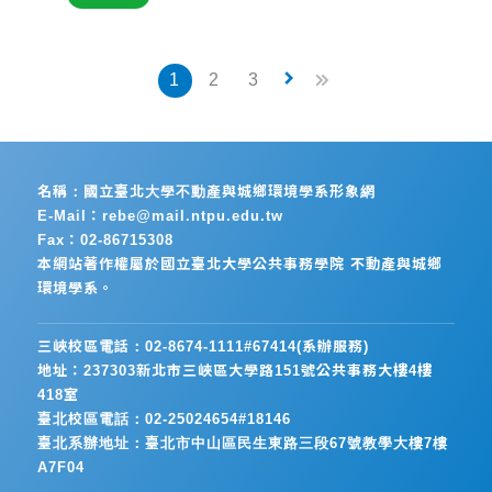
證……
keyboard_arrow_right
1
2
3
名稱：國立臺北大學不動產與城鄉環境學系形象網
E-Mail：rebe@mail.ntpu.edu.tw
Fax：02-86715308
本網站著作權屬於國立臺北大學公共事務學院 不動產與城鄉
環境學系。
三峽校區電話：02-8674-1111#67414(系辦服務)
地址：237303新北市三峽區大學路151號公共事務大樓4樓
418室
臺北校區電話：02-25024654#18146
臺北系辦地址：臺北市中山區民生東路三段67號教學大樓7樓
A7F04