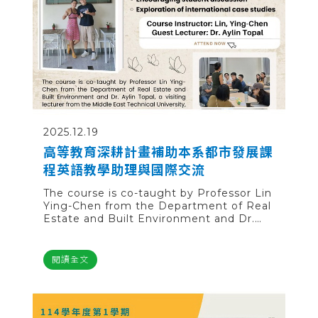
2025.12.19
高等教育深耕計畫補助本系都市發展課
程英語教學助理與國際交流
The course is co-taught by Professor Lin
Ying-Chen from the Department of Real
Estate and Built Environment and Dr.
Aylin Topal, a visiting lecturer from the
Middle East Technical University, Turkey.
Through the instructors’ perspectives on
閱讀全文
urban development, political economy,
and sustainability, the course guides
students to identify topics of interest
and explore them through group