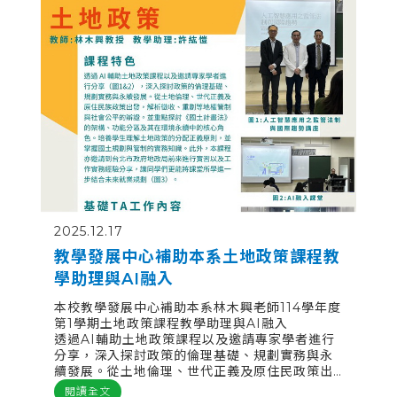
discussions and international case
studies.
2025.12.17
教學發展中心補助本系土地政策課程教
學助理與AI融入
本校教學發展中心補助本系林木興老師114學年度
第1學期土地政策課程教學助理與AI融入
透過AI輔助土地政策課程以及邀請專家學者進行
分享，深入探討政策的倫理基礎、規劃實務與永
續發展。從土地倫理、世代正義及原住民政策出
發，解析徵收、重劃等地權管制與社會公平的辯
閱讀全文