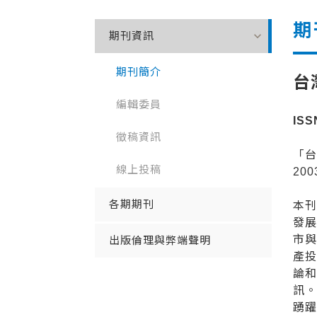
期
expand_more
期刊資訊
期刊簡介
台
編輯委員
ISS
徵稿資訊
「台
線上投稿
20
各期期刊
本
發
市
出版倫理與弊端聲明
產
論
訊
踴