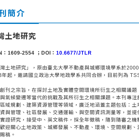
刊簡介
灣土地研究
N：1609-2554 ；DOI：
10.6677/JTLR
灣土地研究」，原由臺北大學不動產與城鄉環境學系於200
03年起，邀請國立政治大學地政學系共同合辦，目前列為 TSS
刊創刊之宗旨，在探討土地及實體空間環境所衍生之相關議題
展與氣候變遷等當代的挑戰及其所衍生之相關課題。本刊專注
與區域規劃、建築資源管理等領域，廣泛地涵蓋主題包括：土
投資與管理、社區發展、交通運輸、與空間資訊測量等，並提
和實證研究，接受中、英文稿件，採全年徵稿，隨到隨審之機
。歡迎關心土地政策、城鄉發展、不動產、環境、空間規劃、
躍賜稿。