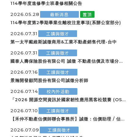
114學年度進修學士班暑修相關公告
2026.05.28
最新消息
置頂
114學年度第2學期畢業生離校注意事項(系辦公室部分)
2026.07.31
工讀與徵才
第一太平戴維斯誠徵商用&工業不動產銷售代理-台中
2026.07.31
工讀與徵才
國泰人壽保險股份有限公司 誠徵 不動產估價及市場分析
人員(高雄)
2026.07.16
工讀與徵才
景瀚開發顧問股份有限公司誠徵分析師
2026.07.14
校內外活動
「2026 開源空間資訊於國家韌性應用黑客松競賽 (OSSI
nt 2026)」自即日起開始，歡迎踴躍組隊報名參加！
2026.07.10
工讀與徵才
【禾仲不動產估價師聯合事務所】誠徵：估價助理 / 估價
專員
2026.07.09
工讀與徵才