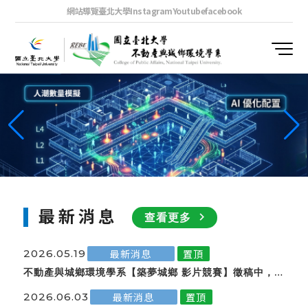
網站導覽
臺北大學
Instagram
Youtube
facebook
最新消息
navigate_next
查看更多
2026.05.19
最新消息
置頂
不動產與城鄉環境學系【築夢城鄉 影片競賽】徵稿中，歡
迎踴躍報名參加
2026.06.03
最新消息
置頂