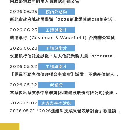
內政部地政司約⽤⼈員職缺外補公告
2026.06.25
校內外活動
新北市政府地政局舉辦「2026新北愛連網GIS創意活用
競賽」，歡迎有興趣同學踴躍報名參加！
2026.06.25
工讀與徵才
戴德梁行（Cushman & Wakefield）台灣辦公室誠徵
「不動產估價、顧問及專案管理人員」
2026.06.23
工讀與徵才
永豐銀行信託處誠徵：法人信託業務人員Corporate Tr
ust Business Officer
2026.05.22
工讀與徵才
【麗業不動產估價師聯合事務所】誠徵：不動產估價人員
1~2名
2026.05.22
榮譽榜
本系傑出系友李怡寧學姊(和通建設股份有限公司)榮獲第
26屆「國家建築金獎」暨第20屆「台灣誠信品牌」，於5
2026.05.07
演講與學術活動
月21日安排前往總統府接受總統表揚，並代表致謝詞
2026.05.21「2026測繪科技成果發表研討會」歡迎踴
躍報名參加！