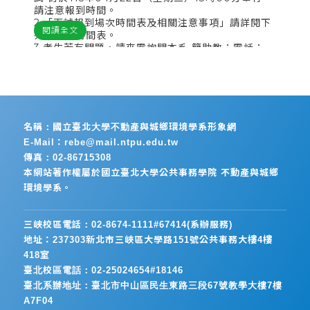
報
1
請注意報到時間。
1
2.「面試報到場次時間表及相關注意事項」請詳閱下
2
(
2
閱讀全文
列之場次時間表。
(
3.考生若有問題，請來電詢問本系 簡助教；電話：
(
02-86741111分機67413；傳真：02-86715308。
(
名稱：國立臺北大學不動產與城鄉環境學系形象網
E-Mail：rebe@mail.ntpu.edu.tw
傳真：02-86715308
本網站著作權屬於國立臺北大學公共事務學院 不動產與城鄉
環境學系。
三峽校區電話：02-8674-1111#67414(系辦服務)
地址：237303新北市三峽區大學路151號公共事務大樓4樓
418室
臺北校區電話：02-25024654#18146
臺北系辦地址：臺北市中山區民生東路三段67號教學大樓7樓
A7F04