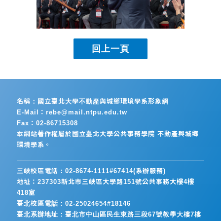
名稱：國立臺北大學不動產與城鄉環境學系形象網
E-Mail：rebe@mail.ntpu.edu.tw
Fax：02-86715308
本網站著作權屬於國立臺北大學公共事務學院 不動產與城鄉
環境學系。
三峽校區電話：02-8674-1111#67414(系辦服務)
地址：237303新北市三峽區大學路151號公共事務大樓4樓
418室
臺北校區電話：02-25024654#18146
臺北系辦地址：臺北市中山區民生東路三段67號教學大樓7樓