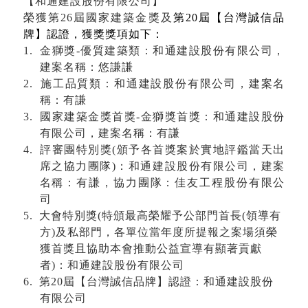
【和通建設股份有限公司】
榮獲第
26
屆國家建築金獎及
第
20
屆【台灣誠信品
牌】認證，獲獎獎項如下：
1.
金獅獎
-
優質建築類：和通建設股份有限公司，
建案名稱：
悠謙謙
2.
施工品質類：和通建設股份有限公司，建案名
稱：
有謙
3.
國家建築金獎首獎
-
金獅獎首獎：
和通建設股份
有限公司，建案名稱：
有謙
4.
評審團特別獎
(
頒予各首獎案於實地評鑑當天出
席之協力團隊
)
：和通建設股份有限公司，建案
名稱：
有謙，協力團隊：佳友工程股份有限公
司
5.
大會特別獎
(
特頒最高榮耀予公部門首長
(
領導有
方
)
及私部門，各單位當年度所提報之案場須榮
獲首獎且協助本會推動公益宣導有顯著貢獻
者
)
：和通建設股份有限公司
6.
第
20
屆【台灣誠信品牌】認證：和通建設股份
有限公司