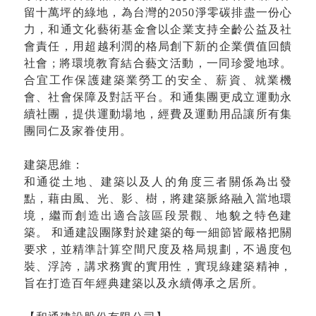
留十萬坪的綠地，為台灣的
2050
淨零碳排盡一份心
力，和通文化藝術基金會以企業支持全齡公益及社
會責任，用超越利潤的格局創下新的企業價值回饋
社會
;
將環境教育結合藝文活動，一同珍愛地球。
合宜工作保護建築業勞工的安全、薪資、就業機
會、社會保障及對話平台。和通集團更成立運動永
續社團，提供運動場地，經費及運動用品讓所有集
團同仁及家眷使用。
建築思維：
和通從土地、建築以及人的角度三者關係為出發
點，藉由風、光、影、樹，將建築脈絡融入當地環
境，繼而創造出適合該區段景觀、地貌之特色建
築。 和通建設團隊對於建築的每一細節皆嚴格把關
要求，並精準計算空間尺度及格局規劃，不過度包
裝、浮誇，講求務實的實用性，實現綠建築精神，
旨在打造百年經典建築以及永續傳承之居所。