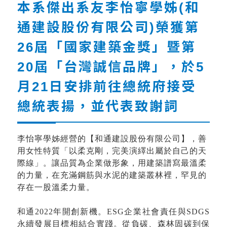
本系傑出系友李怡寧學姊(和
通建設股份有限公司)榮獲第
26屆「國家建築金獎」暨第
20屆「台灣誠信品牌」，於5
月21日安排前往總統府接受
總統表揚，並代表致謝詞
李怡寧學姊經營的【和通建設股份有限公司】，善
用女性特質「以柔克剛，完美演繹出屬於自己的天
際線」。讓品質為企業做形象，用建築譜寫最溫柔
的力量，在充滿鋼筋與水泥的建築叢林裡，罕見的
存在一股溫柔力量。
和通
2022
年開創新機。
ESG
企業社會責任與
SDGS
永續發展目標相結合實踐。從負碳、森林固碳到保