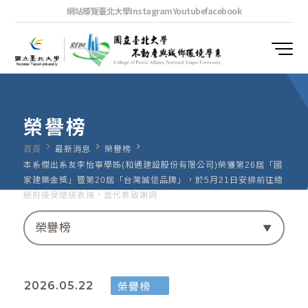
網站導覽
臺北大學
Instagram
Youtube
facebook
榮譽榜
navigate_next
navigate_next
navigate_next
首頁
最新消息
榮譽榜
本系傑出系友李怡寧學姊(和通建設股份有限公司)榮獲第26屆「國
家建築金獎」暨第20屆「台灣誠信品牌」，於5月21日安排前往總
統府接受總統表揚，並代表致謝詞
榮譽榜
榮譽榜
2026.05.22