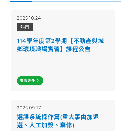
2025.10.24
熱門
114學年度第2學期【不動產與城
鄉環境職場實習】課程公告
navigate_next
查看更多
2025.09.17
選課系統操作篇(重大事由加退
選、人工加簽、棄修)