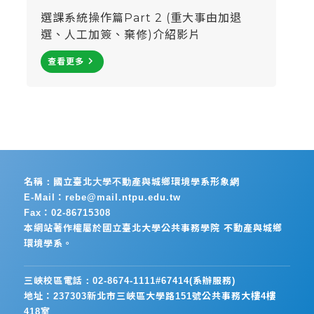
選課系統操作篇Part 2 (重大事由加退
選、人工加簽、棄修)介紹影片
navigate_next
查看更多
名稱：國立臺北大學不動產與城鄉環境學系形象網
E-Mail：rebe@mail.ntpu.edu.tw
Fax：02-86715308
本網站著作權屬於國立臺北大學公共事務學院 不動產與城鄉
環境學系。
三峽校區電話：02-8674-1111#67414(系辦服務)
地址：237303新北市三峽區大學路151號公共事務大樓4樓
418室