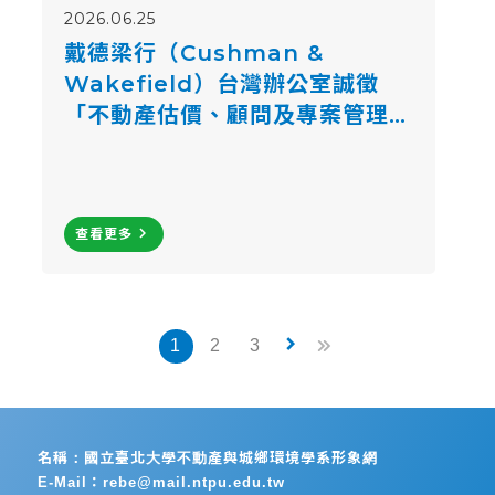
2026.06.25
戴德梁行（Cushman &
Wakefield）台灣辦公室誠徵
「不動產估價、顧問及專案管理人
員」
navigate_next
查看更多
keyboard_arrow_right
1
2
3
名稱：國立臺北大學不動產與城鄉環境學系形象網
E-Mail：rebe@mail.ntpu.edu.tw