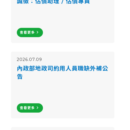
誠徵：估價助理 / 估價專員
navigate_next
查看更多
2026.07.09
內政部地政司約⽤⼈員職缺外補公
告
navigate_next
查看更多