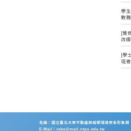
學生
教
[進
改
[學
班
名稱：國立臺北大學不動產與城鄉環境學系形象網
E-Mail：rebe@mail.ntpu.edu.tw