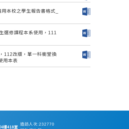
請用本校之學生報告書格式_
生選修課程本系使用，111
，112改版，單一科衝堂換
使用本表
造訪人次:232770
4樓418室