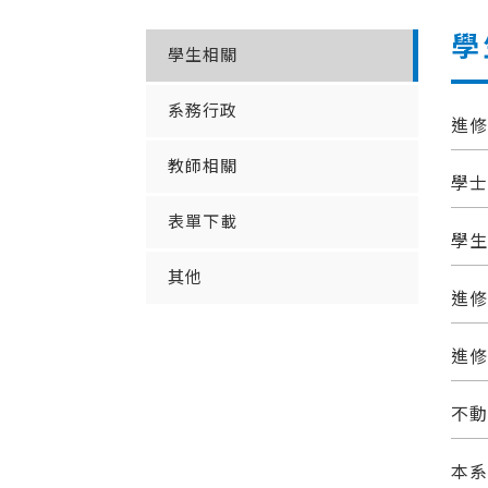
學
學生相關
系務行政
進修
教師相關
學士
表單下載
學生
其他
進修
進修
不動
本系