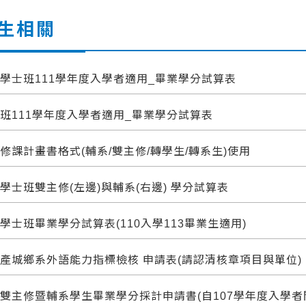
生相關
學士班111學年度入學者適用_畢業學分試算表
班111學年度入學者適用_畢業學分試算表
修課計畫書格式(輔系/雙主修/轉學生/轉系生)使用
學士班雙主修(左邊)與輔系(右邊) 學分試算表
學士班畢業學分試算表(110入學113畢業生適用)
產城鄉系外語能力指標檢核 申請表(請認清核章項目與單位)
雙主修暨輔系學生畢業學分採計申請書(自107學年度入學者