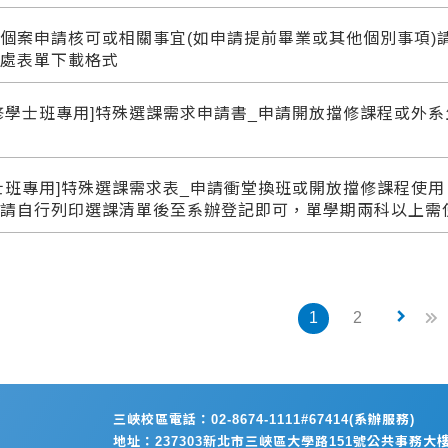
個案申請核可或相關事宜(如申請提前畢業或其他個別事項)
務處表單下載格式
修學士班專用]特殊選課需求申請書_申請開放擋修課程或外系
版
士班專用]特殊選課需求表_申請衝堂換班或開放擋修課程使用
者請自行列印選課清單後至系辦登記即可，單學期兩科以上需
keyboard_arrow_right
1
2
三峽校區電話：02-8674-1111#67414(系辦服務)
地址：237303新北市三峽區大學路151號公共事務大樓