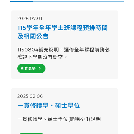
2026.07.01
115學年全年學士班課程預排時間
及相關公告
1150804補充說明。選修全年課程前務必
確認下學期沒有衝堂。
navigate_next
查看更多
2025.02.06
一貫修讀學、碩士學位
一貫修讀學、碩士學位(簡稱4+1)說明