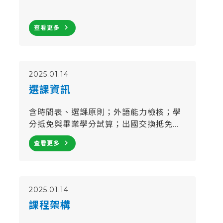
navigate_next
查看更多
2025.01.14
選課資訊
含時間表、選課原則；外語能力檢核；學
分抵免與畢業學分試算；出國交換抵免學
分等之說明。
navigate_next
查看更多
2025.01.14
課程架構