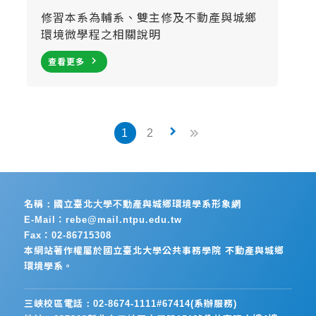
修習本系為輔系、雙主修及不動產與城鄉
環境微學程之相關說明
navigate_next
查看更多
keyboard_arrow_right
1
2
名稱：國立臺北大學不動產與城鄉環境學系形象網
E-Mail：rebe@mail.ntpu.edu.tw
Fax：02-86715308
本網站著作權屬於國立臺北大學公共事務學院 不動產與城鄉
環境學系。
三峽校區電話：02-8674-1111#67414(系辦服務)