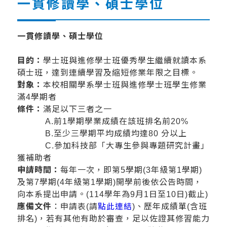
一貫修讀學、碩士學位
一貫修讀學、碩士學位
目的：
學士班與進修學士班優秀學生繼續就讀本系
碩士班，達到連續學習及縮短修業年限之目標。
對象：
本校相關學系學士班與進修學士班學生修業
滿4學期者
條件：
滿足以下三者之一
A.前1學期學業成績在該班排名前20%
B.至少三學期平均成績均達80 分以上
C.參加科技部「大專生參與專題研究計畫」
獲補助者
申請時間：
每年一次，即第5學期(3年級第1學期)
及第7學期(4年級第1學期)開學前後依公告時間，
向本系提出申請。(114學年為9月1日至10日)截止)
應備文件
：申請表(請
點此連結
)、歷年成績單(含班
排名)，若有其他有助於審查，足以佐證其修習能力