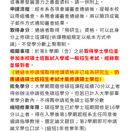
或專業發展潛力之書面資料，請一併附上。
申請流程
：經本系各項會議審查通過後，提報本校
註冊組備查。系務會議審查通過後，將以簡訊或電
子郵件方式通知審查結果。
取得身分
：通過者取得「預研生」資格，可以此身
分上修碩士班課程(依課務組規定以紙本方式申
請)，不受學分數上限限制。
相關事項
：於第8 學期（含）之前
取得學士學位並
參加本校碩士班甄試入學或一般招生考試，經錄取
並報到者
。
《通過本申請僅取得修課資格非已成為研究生，
仍
應通過碩士班招生考試才能修讀碩士學位
》
抵免學分：
大學期間選修碩班課程成績70分以上者
得依辦法申請抵免碩班學分。但若已計入大學部畢
業學分數內，不得再申請抵免碩士班學分數
縮短修業年限：
碩班學生已於學士班期間修足16學
分以上者，得在入學後第1學期起經系主任同意後
遴請指導教授，選定論文題目；第2學期即可申請
論文學位口試。(縮短1年修業年限)