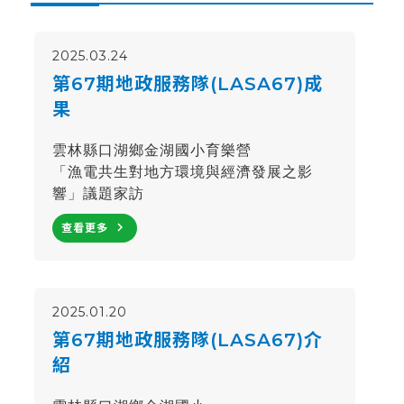
2025.03.24
第67期地政服務隊(LASA67)成
果
雲林縣口湖鄉
金湖國小育樂營
「漁電共生對地方環境與經濟發展之影
響」議題家訪
navigate_next
查看更多
2025.01.20
第67期地政服務隊(LASA67)介
紹