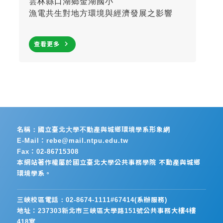
雲林縣口湖鄉金湖國小
漁電共生對地方環境與經濟發展之影響
navigate_next
查看更多
名稱：國立臺北大學不動產與城鄉環境學系形象網
E-Mail：rebe@mail.ntpu.edu.tw
Fax：02-86715308
本網站著作權屬於國立臺北大學公共事務學院 不動產與城鄉
環境學系。
三峽校區電話：02-8674-1111#67414(系辦服務)
地址：237303新北市三峽區大學路151號公共事務大樓4樓
418室