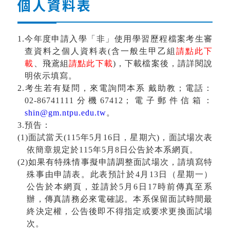
個人資料表
1.
今年度申請入學「非」使用學習歷程檔案考生審
查資料之個人資料表
(
含一般生甲乙組
請點此下
載
、飛鳶組
請點此下載
)
，下載檔案後，請詳閱說
明依示填寫。
2.
考生若有疑問，來電詢問本系 戴助教；電話：
02-86741111
分機
67412
；電子郵件信箱：
shin@gm.ntpu.edu.tw
。
3.
預告：
(1)
面試當天
(115
年
5
月
16
日，星期六
)
，面試場次表
依簡章規定於
115
年
5
月
8
日公告於本系網頁。
(2)
如果有特殊情事擬申請調整面試場次，請填寫特
殊事由申請表。此表預計於
4
月
13
日（星期一）
公告於本網頁，並請於
5
月
6
日
17
時前傳真至系
辦，傳真請務必來電確認。本系保留面試時間最
終決定權，公告後即不得指定或要求更換面試場
次。