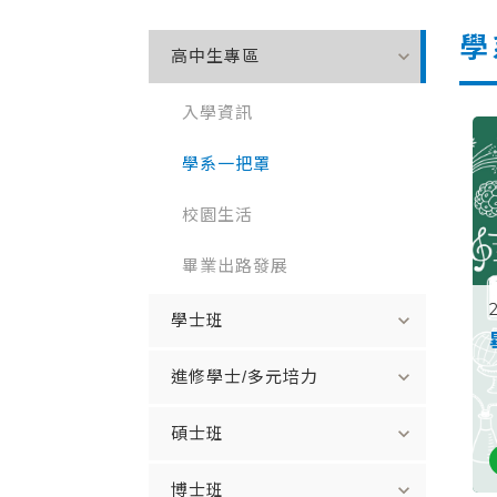
學
expand_more
高中生專區
入學資訊
學系一把罩
校園生活
畢業出路發展
expand_more
學士班
expand_more
進修學士/多元培力
expand_more
碩士班
expand_more
博士班