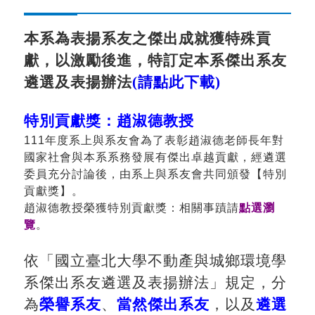
本系為表揚系友之傑出成就獲特殊貢
獻，以激勵後進，特訂定本系傑出系友
遴選及表揚辦法
(請點此下載)
特別貢獻獎：趙淑德教授
111
年度系上與系友會為了表彰趙淑德老師長年對
國家社會與本系系務發展有傑出卓越貢獻，經遴選
委員充分討論後，由系上與系友會共同頒發【特別
貢獻獎】。
趙淑德教授榮獲特別貢獻獎：相關事蹟請
點選瀏
覽
。
依「國立臺北大學不動產與城鄉環境學
系傑出系友遴選及表揚辦法」規定，分
為
榮譽系友
、
當然傑出系友
，以及
遴選