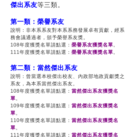
傑出系友
等三類。
第一類：榮譽系友
說明：非本系系友對本系系務發展卓有貢獻，經系
務會議通過者，頒予榮譽系友獎。
108
年度獲獎名單請點選：
榮譽系友獲獎名單
。
111
年度獲獎名單請點選：
榮譽系友獲獎名單
。
第二類：當然傑出系友
說明：曾當選本校傑出校友、內政部地政貢獻獎之
系友，為本系當然傑出系友。
108
年度獲獎名單請點選：
當然傑出系友獲獎名
單
。
109
年度獲獎名單請點選：
當然傑出系友獲獎名
單
。
110
年度獲獎名單請點選：
當然傑出系友獲獎名
單
。
111
年度獲獎名單請點選：
當然傑出系友獲獎名