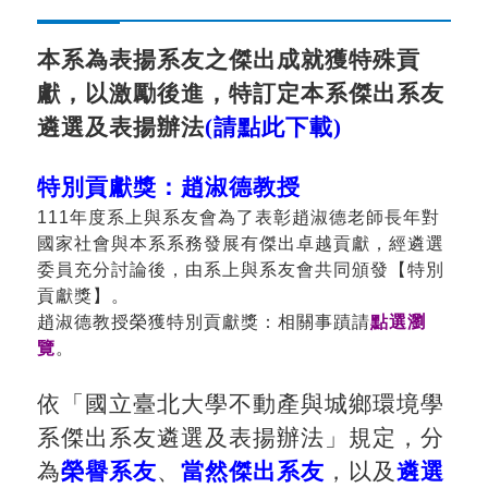
本系為表揚系友之傑出成就獲特殊貢
獻，以激勵後進，特訂定本系傑出系友
遴選及表揚辦法
(請點此下載)
特別貢獻獎：趙淑德教授
111
年度系上與系友會為了表彰趙淑德老師長年對
國家社會與本系系務發展有傑出卓越貢獻，經遴選
委員充分討論後，由系上與系友會共同頒發【特別
貢獻獎】。
趙淑德教授榮獲特別貢獻獎：相關事蹟請
點選瀏
覽
。
依「國立臺北大學不動產與城鄉環境學
系傑出系友遴選及表揚辦法」規定，分
為
榮譽系友
、
當然傑出系友
，以及
遴選