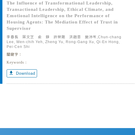
The Influence of Transformational Leadership,
Transactional Leadership, Ethical Climate, and
Emotional Intelligence on the Performance of
Housing Agents: The Mediation Effect of Trust in
Supervisor
李春長 葉文芝 俞 錚 許榮剛 洪啟恩 施沛岑,Chun-chang
Lee, Wen-chih Yeh, Zheng Yu, Rong-Gang Xu, Qi-En Hong,
Pei-Cen Shi
關鍵字：
Keywords：
get_app
Download