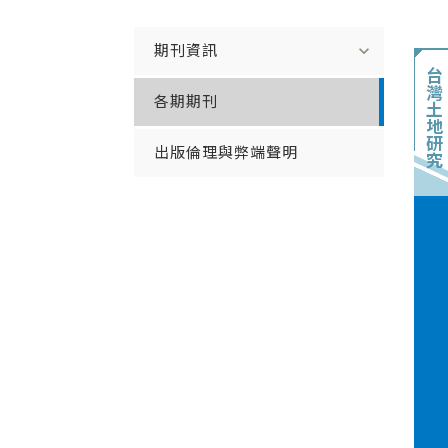
expand_more
期刊資訊
台
灣
各期期刊
土
地
研
出版倫理與弊端聲明
究