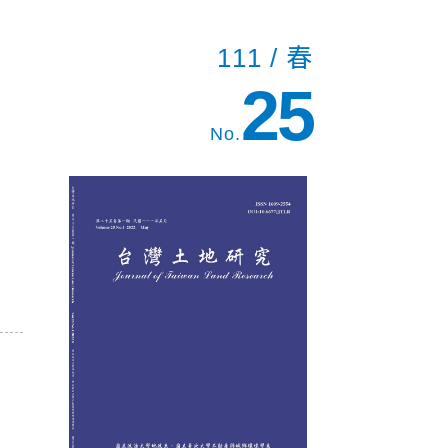
111 / 春
25
No.