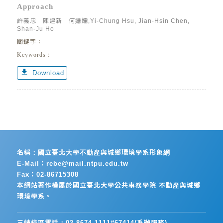
Approach
許義忠 陳建新 何姗嬬,Yi-Chung Hsu, Jian-Hsin Chen,
Shan-Ju Ho
關鍵字：
Keywords：
get_app
Download
名稱：國立臺北大學不動產與城鄉環境學系形象網
E-Mail：rebe@mail.ntpu.edu.tw
Fax：02-86715308
本網站著作權屬於國立臺北大學公共事務學院 不動產與城鄉
環境學系。
三峽校區電話：02-8674-1111#67414(系辦服務)