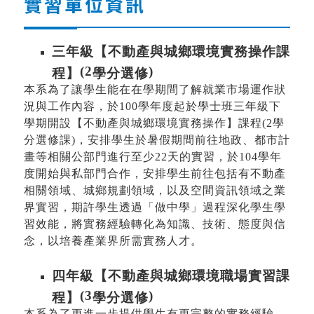
實習單位資訊
三年級【不動產與城鄉環境實務操作課
(2
)
程】
學分選修
本系為了讓學生能在在學期間了解就業市場運作狀
況與工作內容，於
100
學年度起於學士班三年級下
學期開設【不動產與城鄉環境實務操作】課程
(2
學
分選修課
)
，安排學生於暑假期間前往地政、都市計
畫等相關公部門進行至少
22
天的實習，於
104
學年
度開始與私部門合作，安排學生前往包括有不動產
相關領域、城鄉規劃領域，以及空間資訊領域之業
界實習，期許學生透過「做中學」過程深化學生學
習效能，將實務經驗轉化為知識、技術、態度與信
念，以培養產業界所需實務人才。
四年級【不動產與城鄉環境職場實習課
(3
)
程】
學分選修
本系為了更進一步提供學生有更完整的實務經驗，