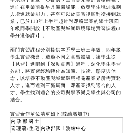
進而在畢業前提早具備職場能，啟發學生職涯規劃
與增進就業能力，甚至可以於實習後順利銜接到就
業，已於
113
年上半年起針對即將畢業的學士班四
年級同學開設【不動產與城鄉環境職場實習課程
(3
學分選修課
)
】。
兩門實習課程分別提供本系學士班三年級、四年級
學生實習機會，透過不同之實習體驗，讓學生從
【見習】進階到【深度實習】過程，深化學生學習
效能，將實習經驗轉化為知識、技術、態度與信
念，以培養不動產與城鄉環境相關產業界所需實務
人才，進而達到三贏局面，即產業找到適合的人
才、學生找到適合的公司與學系樂見學生與公司的
結合。
實習合作單位清單如下
(
陸續增加中
)
內政部國土
管理署
/
住宅
內政部國土測繪中心