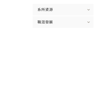
expand_more
系所資源
expand_more
職涯發展