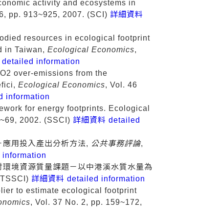
conomic activity and ecosystems in
 6, pp. 913~925, 2007. (SCI)
詳細資料
odied resources in ecological footprint
d in Taiwan,
Ecological Economics
,
tailed information
 CO2 over-emissions from the
fici,
Ecological Economics
, Vol. 46
information
ework for energy footprints. Ecological
53~69, 2002. (SSCI)
詳細資料 detailed
－應用投入產出分析方法,
公共事務評論
,
information
討環境資源質量課題－以中港溪水質水量為
 (TSSCI)
詳細資料 detailed information
ier to estimate ecological footprint
conomics
, Vol. 37 No. 2, pp. 159~172,