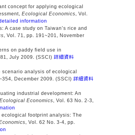
nt concept for applying ecological
sessment,
Ecological Economics
, Vol.
ailed information
ts: A case study on Taiwan’s rice and
cs
, Vol. 71, pp. 191~201, November
erns on paddy field use in
~781, July 2009. (SSCI)
詳細資料
o scenario analysis of ecological
45~354, December 2009. (SSCI)
詳細資料
uating industrial development: An
Ecological Economics
, Vol. 63 No. 2-3,
mation
ecological footprint analysis: The
 Economics
, Vol. 62 No. 3-4, pp.
ion