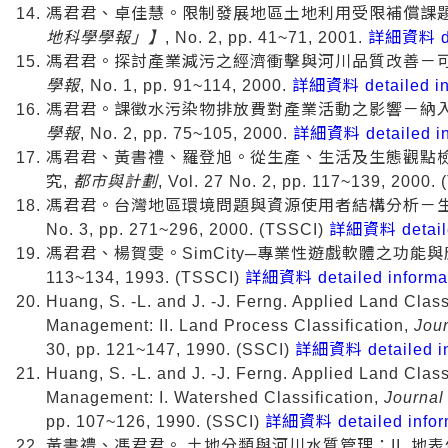
馮君君、卓佳慧。限制發展地區土地利用受限補償課
地科學學報」】
, No. 2, pp. 41~71, 2001.
詳細資料 det
馮君君。探討產業減污之經濟衝擊與河川品質改善－
學報
, No. 1, pp. 91~114, 2000.
詳細資料 detailed in
馮君君。課徵水污染物排放費對產業活動之影響－納
學報
, No. 2, pp. 75~105, 2000.
詳細資料 detailed in
馮君君、黃書禮、羅登旭。從生產、生活及生態觀點
究,
都市與計劃
, Vol. 27 No. 2, pp. 117~139, 2000.
馮君君。台灣地區環境問題與資源使用者結構分析－
No. 3, pp. 271~296, 2000. (TSSCI)
詳細資料 detaile
馮君君、楊賀雯。SimCity─專業性遊戲軟體之功能與
113~134, 1993. (TSSCI)
詳細資料 detailed informa
Huang, S. -L. and J. -J. Ferng. Applied Land Class
Management: II. Land Process Classification,
Jou
30, pp. 121~147, 1990. (SSCI)
詳細資料 detailed in
Huang, S. -L. and J. -J. Ferng. Applied Land Class
Management: I. Watershed Classification,
Journal
pp. 107~126, 1990. (SSCI)
詳細資料 detailed infor
黃書禮、馮君君。 土地分類與河川水質管理：II. 地