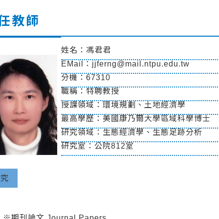
任教師
姓名：馮君君
EMail：jjferng@mail.ntpu.edu.tw
分機：67310
職稱：特聘教授
授課領域：環境規劃、土地經濟學
最高學歷：美國康乃爾大學區域科學博士
研究領域：生態經濟學、生態足跡分析
研究室：公院812室
研究
究
※期刊論文 Journal Papers