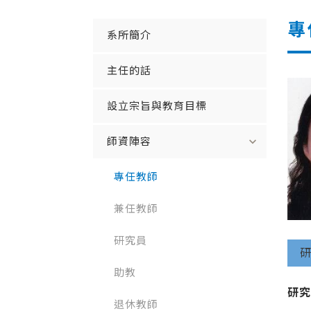
專
系所簡介
主任的話
設立宗旨與教育目標
expand_more
師資陣容
專任教師
兼任教師
研究員
助教
研
退休教師