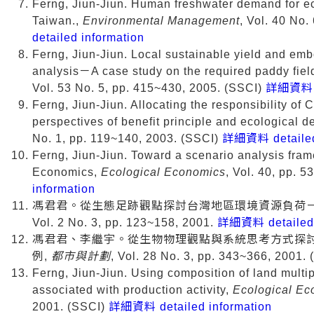
Ferng, Jiun-Jiun. Human freshwater demand for e
Taiwan.,
Environmental Management
, Vol. 40 No.
detailed information
Ferng, Jiun-Jiun. Local sustainable yield and emb
analysis－A case study on the required paddy fiel
Vol. 53 No. 5, pp. 415~430, 2005. (SSCI)
詳細資料 de
Ferng, Jiun-Jiun. Allocating the responsibility of
perspectives of benefit principle and ecological de
No. 1, pp. 119~140, 2003. (SSCI)
詳細資料 detailed 
Ferng, Jiun-Jiun. Toward a scenario analysis fram
Economics,
Ecological Economics
, Vol. 40, pp. 
information
馮君君。從生態足跡觀點探討台灣地區環境資源負荷
Vol. 2 No. 3, pp. 123~158, 2001.
詳細資料 detailed 
馮君君、李繼宇。從生物物理觀點與系統思考方式探
例,
都市與計劃
, Vol. 28 No. 3, pp. 343~366, 2001.
Ferng, Jiun-Jiun. Using composition of land multipl
associated with production activity,
Ecological E
2001. (SSCI)
詳細資料 detailed information