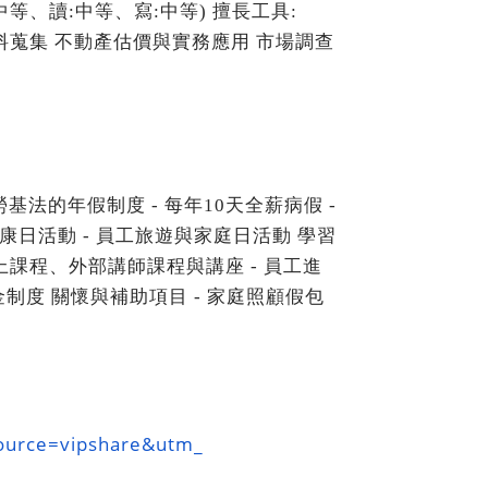
中等、讀
:
中等、寫
:
中等
)
擅長工具
:
料蒐集 不動產估價與實務應用 市場調查
勞基法的年假制度
-
每年
10
天全薪病假
-
康日活動
-
員工旅遊與家庭日活動 學習
上課程、外部講師課程與講座
-
員工進
金制度 關懷與補助項目
-
家庭照顧假包
source=vipshare&utm_