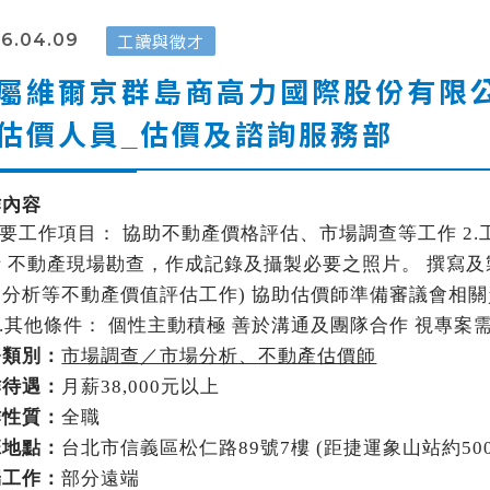
工讀與徵才
6.04.09
屬維爾京群島商高力國際股份有限
估價人員_估價及諮詢服務部
作內容
要工作項目： 協助不動產價格評估、市場調查等工作
2.
析 不動產現場勘查，作成記錄及攝製必要之照片。 撰寫
、分析等不動產價值評估工作
)
協助估價師準備審議會相關
.
其他條件： 個性主動積極 善於溝通及團隊合作 視專案
務類別：
市場調查／市場分析、不動產估價師
作待遇：
月薪
38,000
元以上
作性質：
全職
班地點：
台北市信義區松仁路
89
號
7
樓
(
距捷運象山站約
50
端工作：
部分遠端