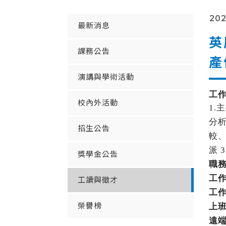
202
最新消息
英
課務公告
產
演講與學術活動
工
校內外活動
1.
主
分
招生公告
較
派
3
獎學金公告
職
工
工讀與徵才
工
榮譽榜
上
遠