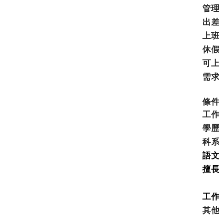
管
出
上
休
可
需
條
工
學
科
語
擅
工
其