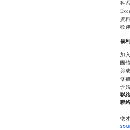
科
Exc
資
歡
福
加
團
與
修
含
聯
聯
徵
sou