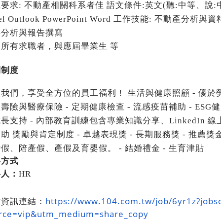
系要求
:
不動產相關科系者佳 語文條件
:
英文
(
聽
:
中等、說
:
el Outlook PowerPoint Word
工作技能
:
不動產分析與資
料分析與報告撰寫
迎所有求職者，與應屆畢業生
等
利制度
入我們，享受全方位的員工福利！ 生活與健康照顧
-
優於
體壽險與醫療保險
-
定期健康檢查
-
流感疫苗補助
- ESG
健
成長支持
-
內部教育訓練包含專業知識分享、
LinkedIn
線
補助 獎勵與肯定制度
-
卓越表現獎
-
長期服務獎
-
推薦獎
婚假、陪產假、產假及育嬰假。
-
結婚禮金
-
生育津貼
絡方式
絡人：
HR
https://www.104.com.tw/job/
6yr1z?job
才資訊連結：
rce=vip&utm_medium=share_
copy