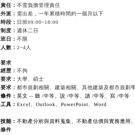
理責任：
不需負擔管理責任
差外派：
需出差，一年累積時間約一個月以下
班時段：
日班
09:00~18:00
假制度：
週休二日
上班日：
不限
求人數：
2~4
人
件要求
作經歷：
不拘
歷要求：
大學、碩士
系要求：
都巿規劃相關、建築相關、其他建築及都市規劃
文條件：
英文
--
聽
/
中等、說
/
中等、讀
/
中等、寫
/
中等
長工具：
Excel
、
Outlook
、
PowerPoint
、
Word
作技能：
不動產分析與資料蒐集
、
不動產估價與實務應用
他條件