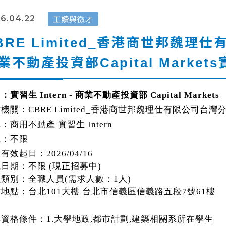
工讀與徵才
6.04.22
BRE Limited_香港商世邦魏
業不動產投資部Capital Market
目：實習生
Intern -
商業不動產投資部
Capital Markets
才機關：
CBRE Limited_
香港商世邦魏理仕有限公司台灣
稱：商用不動產 實習生
Intern
系：不限
登有效起日：
2026/04/16
職日期：不限
(
現正招募中
)
員類別：全職人員
(
需求人數：
1
人
)
作地點：台北
101
大樓 台北市信義區信義路五段
7
號
61
樓
具資格條件：
1.
大學地政
,
都市計劃
,
建築相關系所在學生