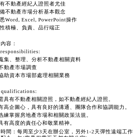
有不動產經紀人證照者尤佳
備不動產市場分析基本觀念
悉
Word, Excel, PowerPoint
操作
性積極、負責、品行端正
作內容：
responsibilities:
蒐集、整理、分析不動產相關資料
不動產市場調查
協助資本市場部處理相關業務
qualifications:
需具有不動產相關證照，如不動產經紀人證照。
有高企圖心，具有良好的溝通、團隊合作和協調能力。
熟練掌握房地產市場和相關政策法規。
具有高度的責任心和敬業精神。
作時間：每周至少
3
天在辦公室，另外
1-2
天彈性遠端工作