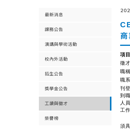
202
最新消息
C
課務公告
商
演講與學術活動
項
校內外活動
徵
職
招生公告
職
刊
獎學金公告
到
人
工讀與徵才
工
榮譽榜
須