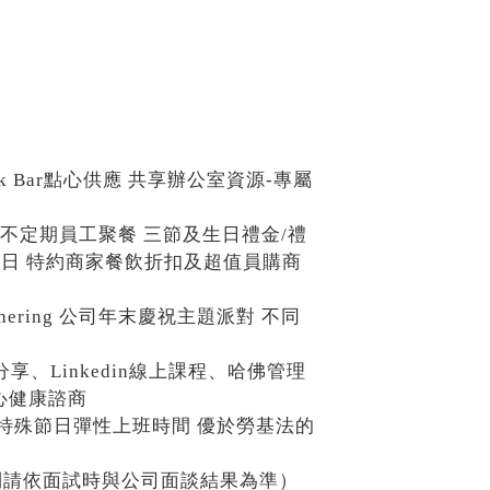
k Bar
點心供應 共享辦公室資源
-
專屬
 不定期員工聚餐 三節及生日禮金
/
禮
庭日 特約商家餐飲折扣及超值員購商
hering
公司年末慶祝主題派對 不同
分享、
Linkedin
線上課程、哈佛管理
心健康諮商
 特殊節日彈性上班時間 優於勞基法的
利請依⾯試時與公司⾯談結果為準）