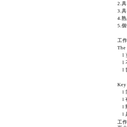
2.
具
3.
具
4.
熟
5.
個
工
The 
l
l
l
Key 
l
l
l
l
工