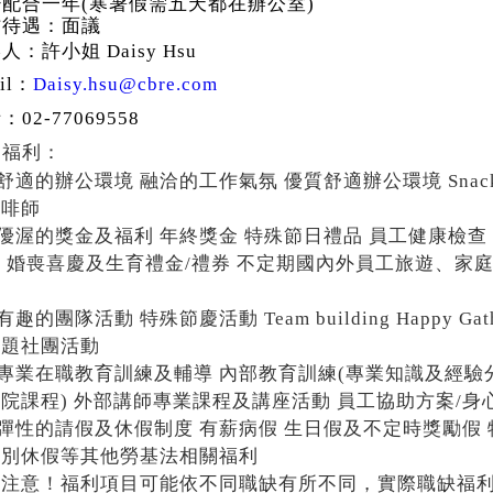
少配合一年
(
寒暑假需五天都在辦公室
)
作待遇：面議
絡人：許小姐
Daisy Hsu
il
：
Daisy.hsu@cbre.com
話：
02-77069558
司福利：
▌舒適的辦公環境 融洽的工作氣氛 優質舒適辦公環境
Snac
咖啡師
優渥的獎金及福利 年終獎金 特殊節日禮品 員工健康檢查
券 婚喪喜慶及生育禮金
/
禮券 不定期國內外員工旅遊、家
品
▌有趣的團隊活動 特殊節慶活動
Team building Happy Gat
主題社團活動
▌專業在職教育訓練及輔導 內部教育訓練
(
專業知識及經驗
學院課程
)
外部講師專業課程及講座活動 員工協助方案
/
身
▌彈性的請假及休假制度 有薪病假 生日假及不定時獎勵假
特別休假等其他勞基法相關福利
（注意！福利項目可能依不同職缺有所不同，實際職缺福