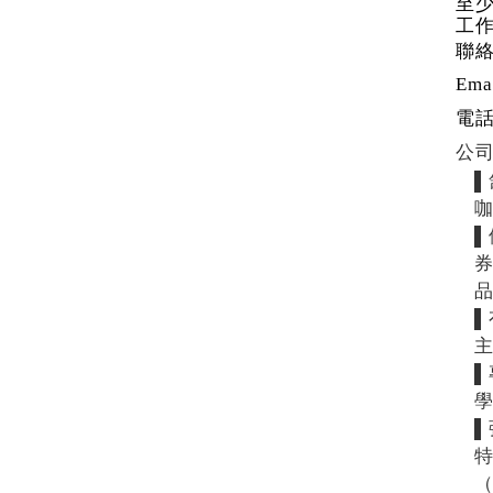
至
工
聯
Ema
電
公
▌