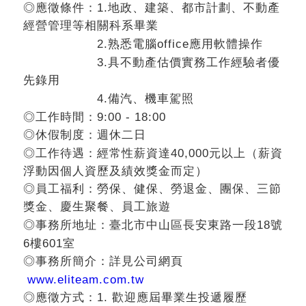
1.
◎
應徵條件：
地政、建築、都市計劃、不動產
經營管理等相關科系畢業
2.
office
熟悉電腦
應用軟體操作
3.
具不動產估價實務工作經驗者優
先錄用
4.
備汽、機車駕照
9:00 - 18:00
◎
工作時間：
◎休假制度：
週休二日
40,000
◎
工作待遇：經常性薪資達
元以上（薪資
浮動因個人資歷及績效獎金而定）
◎
員工福利：勞保、健保、勞退金、團保、三節
獎金、慶生聚餐、員工旅遊
18
◎
事務所地址：臺北市中山區長安東路一段
號
6
601
樓
室
◎
事務所簡介：詳見公司網頁
www.eliteam.com.tw
1.
◎
應徵方式：
歡迎應屆畢業生投遞履歷