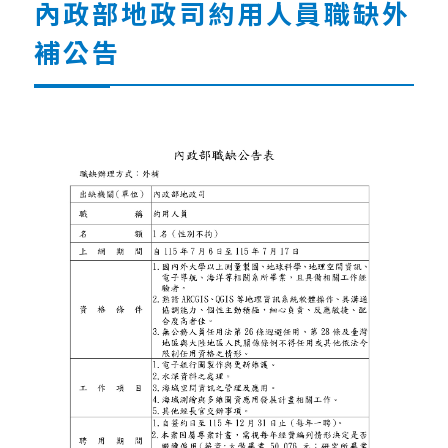
內政部地政司約⽤⼈員職缺外
補公告