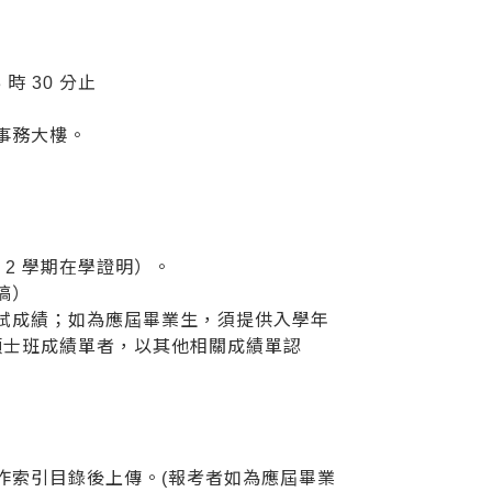
 時 30 分止
共事務大樓。
 2 學期在學證明）。
稿）
試成績；如為應屆畢業生，須提供入學年
無碩士班成績單者，以其他相關成績單認
製作索引目錄後上傳。(報考者如為應屆畢業