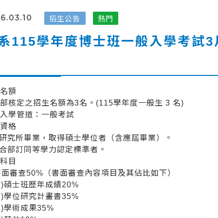
招生公告
熱門
6.03.10
系115學年度博士班一般入學考試3
生名額
部核定之招生名額為3名。(115學年度一般生 3 名)
生入學管道：一般考試
考資格
各研究所畢業，取得碩士學位者（含應屆畢業）。
符合部訂同等學力認定標準者。
試科目
 書面審查50%（書面審查內容項目及其佔比如下）
)碩士班歷年成績20%
)學位研究計畫書35%
)學術成果35%