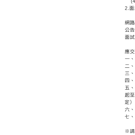
(4
2.
網路
公告
面試
應
一
二
三、
四
五
起至
定
六
七
※請