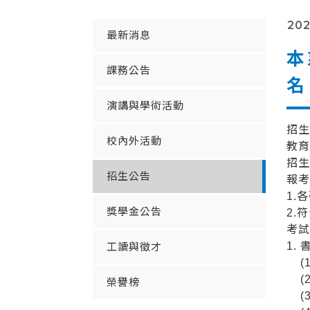
202
最新消息
本
課務公告
名
演講與學術活動
招
校內外活動
教育
招
招生公告
報
1.
獎學金公告
2.
考
1.
工讀與徵才
(1
(2
榮譽榜
(3