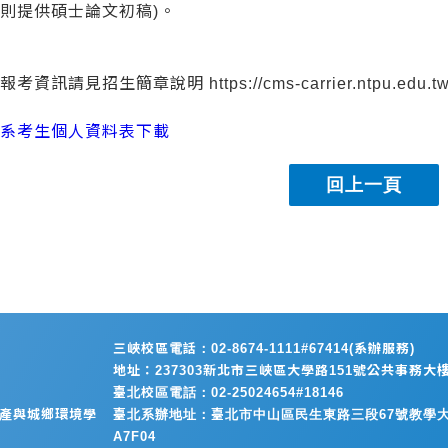
則提供碩士論文初稿)。
考資訊請見招生簡章說明 https://cms-carrier.ntpu.edu.tw/up
本系考生個人資料表下載
三峽校區電話：02-8674-1111#67414(系辦服務)
地址：237303新北市三峽區大學路151號公共事務大樓
臺北校區電話：02-25024654#18146
動產與城鄉環境學
臺北系辦地址：臺北市中山區民生東路三段67號教學大
A7F04