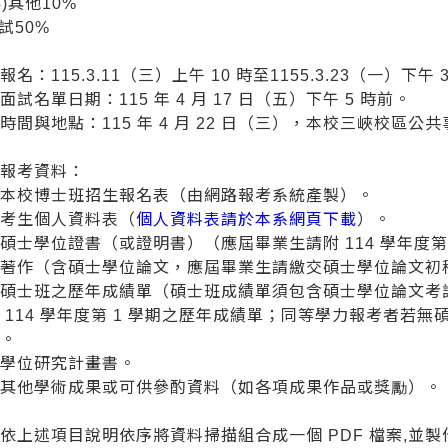
)其他10%
面試50%
報名：115.3.11（三）上午 10 時至1155.3.23（一）下午 3
面試名單日期：115 年 4 月 17 日（五）下午 5 時前。
時間與地點：115 年 4 月 22 日（三），本校三峽校區公
交報考資料：
、本校博士班招生報名表（由網路報考系統產製）。
、考生個人資料表（
個人資料表請於本系網頁下載
）。
碩士學位證書（或證明書）（應屆畢業生請附 114 學年度第
、著作（含碩士學位論文，應屆畢業生請繳交碩士學位論文初
、碩士班之歷年成績單（碩士班成績單須包含碩士學位論文考
 114 學年度第 1 學期之歷年成績單；同等學力報考者若
）。
、學位研究計畫書。
、其他學術成果或可供參酌資料（如各項成果作品或獎勵）。
依上述項目說明依序將資料掃描組合成一個 PDF 檔案,並