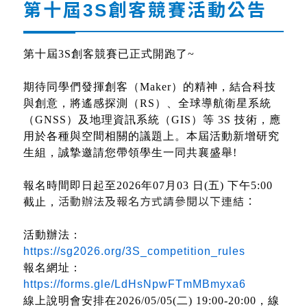
第十屆3S創客競賽活動公告
第十屆
3S
創客競賽已正式開跑了
~
期待同學們發揮創客（
Maker
）的精神，結合科技
與創意，將遙感探測（
RS
）、全球導航衛星系統
（
GNSS
）及地理資訊系統（
GIS
）等
3S
技術，應
用於各種與空間相關的議題上。本屆活動新增研究
生組，誠摯邀請您帶領學生一同共襄盛舉
!
報名時間即日起至
2026
年
07
月
03
日
(
五
)
下午
5:00
截止，
活動辦法及報名方式請參閱以下連結：
活動辦法：
https://sg2026.org/3S_competition_rules
報名網址：
https://forms.gle/LdHsNpwFTmMBmyxa6
線上說明會安排在
2026/05/05(
二
) 19:00-20:00
，線